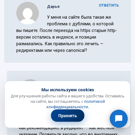
ОТВЕТИТЬ
Дарья
У меня на сайте была такая же
проблема с дублями, о которой
вы пишете. После переезда на https старые http-
версии остались в индексе, и позиции
размазались. Как правильно это лечить —
редиректами или через canonical?
ОТВЕТИТЬ
Анатолий Кузнецов
Онлайн-консультант
Мы используем cookies
● онлайн
Дарья, при переезде на https
Для улучшения работы сайта и вашего удобства. Оставаясь
на сайте, вы соглашаетесь с
политикой
правильнее всего настроить
конфиденциальности
.
301-редиректы со всех http-адресов на https —
это передаёт вес и убирает дубли надёжнее,
Принять
чем canonical. Canonical Яндекс воспринимает
как рекомендацию, а редирект — как жёсткое
указание. Проверьте заодно, что во внутренних