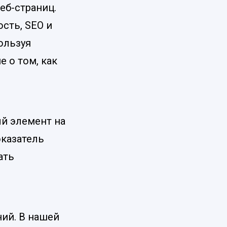
еб-страниц.
сть, SEO и
ользуя
 о том, как
ый элемент на
оказатель
ать
ий. В нашей