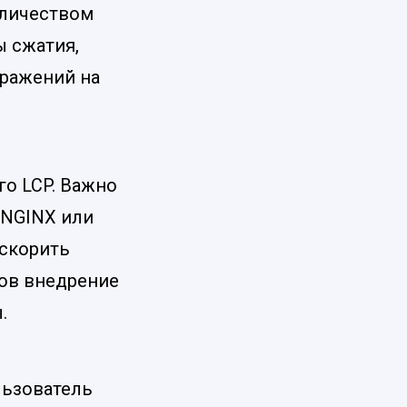
оличеством
 сжатия,
бражений на
го LCP. Важно
 NGINX или
ускорить
тов внедрение
.
льзователь