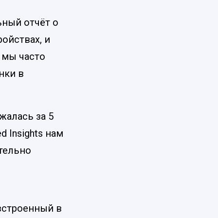
ьный отчёт о
ройствах, и
 мы часто
нки в
жалась за 5
 Insights нам
ительно
встроенный в