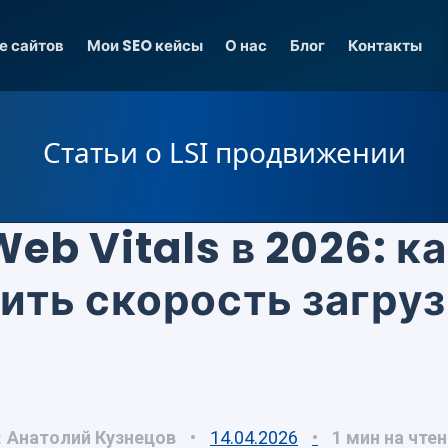
е сайтов
Мои SEO кейсы
О нас
Блог
Контакты
Статьи о LSI продвижении
eb Vitals в 2026: к
ить скорость загру
:
Анатолий Кузнецов
14.04.2026
1 мин на чте