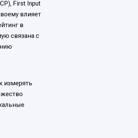
), First Input
-своему влияет
ейтинг в
ую связана с
ению
ак измерять
ножество
икальные