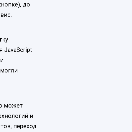
нопке), до
вие.
тку
 JavaScript
 и
смогли
то может
ехнологий и
тов, переход