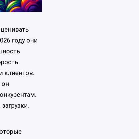
 оценивать
026 году они
шность
орость
 и клиентов.
 он
конкурентам.
загрузки.
которые