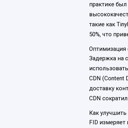
практике был
высококачест
такие как Ti
50%, что прив
Оптимизация 
Задержка на 
использовать
CDN (Content 
доставку кон
CDN сократило
Как улучшить F
FID измеряет 