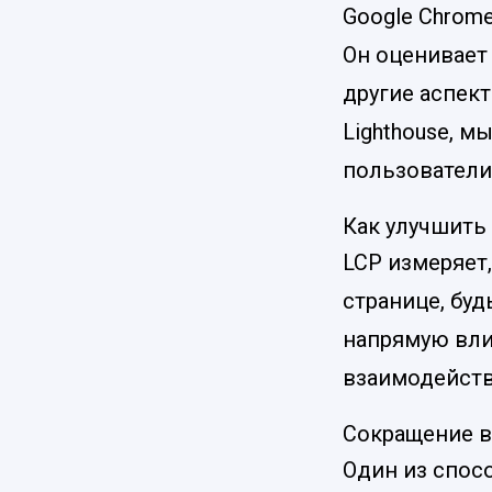
Google Chrom
Он оценивает 
другие аспек
Lighthouse, м
пользователи
Как улучшить L
LCP измеряет
странице, буд
напрямую влия
взаимодейств
Сокращение в
Один из спос