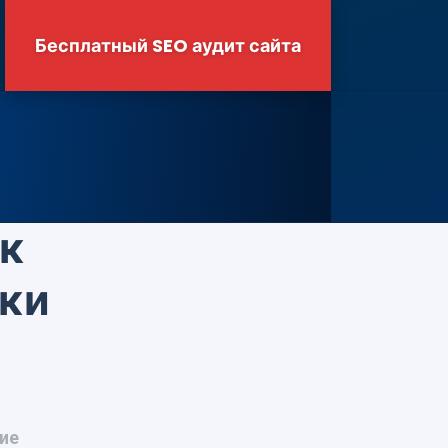
Бесплатный SEO аудит сайта
ак
зки
ние