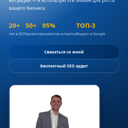
интуиции — и использую эти знания для роста
вашего бизнеса.
20+
50+
95%
ТОП-3
лет в SEO
проектов
клиентов остаются
Яндекс и Google
Связаться со мной
Бесплатный SEO аудит