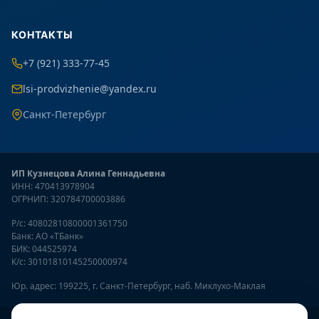
КОНТАКТЫ
+7 (921) 333-77-45
lsi-prodvizhenie@yandex.ru
Санкт-Петербург
ИП Кузнецова Алина Геннадьевна
ИНН: 470413978904
ОГРНИП: 320784700003886
Р/с: 40802810800001361750
Банк: АО «ТБанк»
БИК: 044525974
К/с: 30101810145250000974
Юр. адрес: 199225, г. Санкт-Петербург, наб. Миклухо-Маклая
Онлайн-консультант