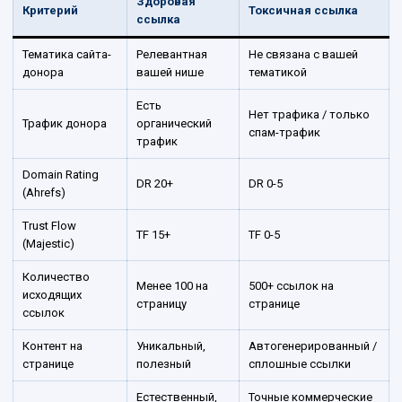
Здоровая
Критерий
Токсичная ссылка
ссылка
Тематика сайта-
Релевантная
Не связана с вашей
донора
вашей нише
тематикой
Есть
Нет трафика / только
Трафик донора
органический
спам-трафик
трафик
Domain Rating
DR 20+
DR 0-5
(Ahrefs)
Trust Flow
TF 15+
TF 0-5
(Majestic)
Количество
Менее 100 на
500+ ссылок на
исходящих
страницу
странице
ссылок
Контент на
Уникальный,
Автогенерированный /
странице
полезный
сплошные ссылки
Естественный,
Точные коммерческие