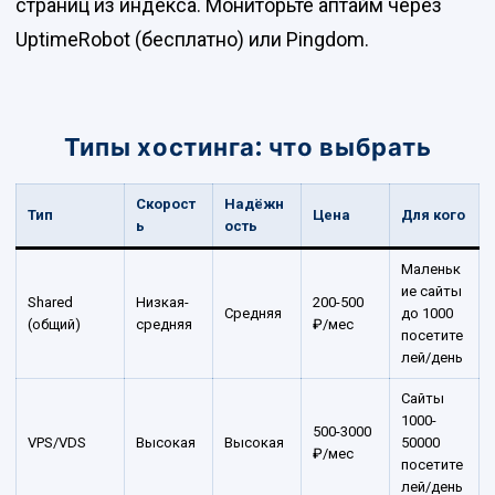
страниц из индекса. Мониторьте аптайм через
UptimeRobot (бесплатно) или Pingdom.
Типы хостинга: что выбрать
Скорост
Надёжн
Тип
Цена
Для кого
ь
ость
Маленьк
ие сайты
Shared
Низкая-
200-500
Средняя
до 1000
(общий)
средняя
₽/мес
посетите
лей/день
Сайты
1000-
500-3000
VPS/VDS
Высокая
Высокая
50000
₽/мес
посетите
лей/день