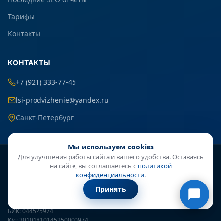
Тарифы
Контакты
КОНТАКТЫ
+7 (921) 333-77-45
lsi-prodvizhenie@yandex.ru
Санкт-Петербург
Онлайн-консультант
Мы используем cookies
● онлайн
Для улучшения работы сайта и вашего удобства. Оставаясь
ИП Кузнецова Алина Геннадьевна
на сайте, вы соглашаетесь с
политикой
ИНН: 470413978904
конфиденциальности
.
ОГРНИП: 320784700003886
Принять
Р/с: 40802810800001361750
Банк: АО «ТБанк»
БИК: 044525974
К/с: 30101810145250000974