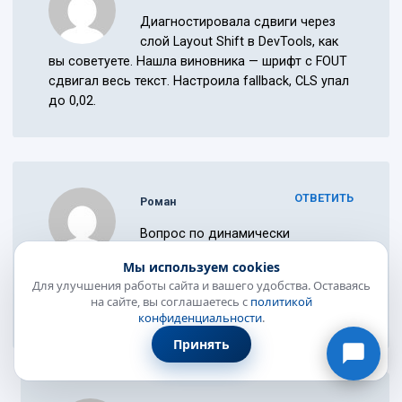
Диагностировала сдвиги через
слой Layout Shift в DevTools, как
вы советуете. Нашла виновника — шрифт с FOUT
сдвигал весь текст. Настроила fallback, CLS упал
до 0,02.
ОТВЕТИТЬ
Роман
Вопрос по динамически
подгружаемому контенту: у меня
Онлайн-консультант
Мы используем cookies
● онлайн
отзывы подтягиваются AJAX-ом ниже
Для улучшения работы сайта и вашего удобства. Оставаясь
основного текста и толкают всё вверх. min-
на сайте, вы соглашаетесь с
политикой
height поможет или тут другое решение?
конфиденциальности
.
Принять