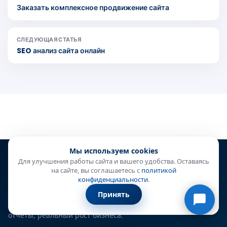
Заказать комплексное продвижение сайта
СЛЕДУЮЩАЯ СТАТЬЯ
SEO анализ сайта онлайн
Онлайн-консультант
Мы используем cookies
● онлайн
Для улучшения работы сайта и вашего удобства. Оставаясь
на сайте, вы соглашаетесь с
политикой
конфиденциальности
.
Продвигаем сайты в ТОП-3 Яндекса и Google с помощью AI
Принять
и белых LSI-методов. Прозрачная аналитика, понятные
отчёты, реальный рост бизнеса.