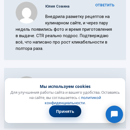
ОТВЕТИТЬ
Юлия Совина
Внедрила разметку рецептов на
кулинарном сайте, и через пару
недель появились фото и время приготовления
в выдаче. CTR реально подрос. Подтверждаю
всё, что написано про рост кликабельности в
полтора раза.
ОТВЕТИТЬ
Максим
Онлайн-консультант
Мы используем cookies
● онлайн
Вопрос по валидатору: прогнал
Для улучшения работы сайта и вашего удобства. Оставаясь
на сайте, вы соглашаетесь с
политикой
страницу через проверку
конфиденциальности
.
разметки, ошибок нет, только предупреждения.
Из-за предупреждений сниппет может не
Принять
показываться или это некритично?