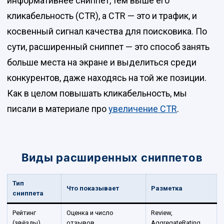
информативнее сниппет, тем выше его
кликабельность (CTR), а CTR — это и трафик, и
косвенный сигнал качества для поисковика. По
сути, расширенный сниппет — это способ занять
больше места на экране и выделиться среди
конкурентов, даже находясь на той же позиции.
Как в целом повышать кликабельность, мы
писали в материале про
увеличение CTR
.
Виды расширенных сниппетов
Тип
Что показывает
Разметка
сниппета
Рейтинг
Оценка и число
Review,
(звёзды)
отзывов
AggregateRating