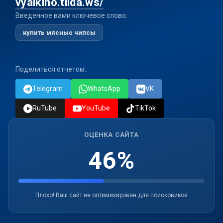
vyalkino.tilda.ws/
Введенное вами ключевое слово:
купить мясные чипсы
Поделиться отчетом:
Telegram
WhatsApp
VK
RuTube
YouTube
TikTok
ОЦЕНКА САЙТА
46%
Плохо! Ваш сайт не оптимизирован для поисковиков