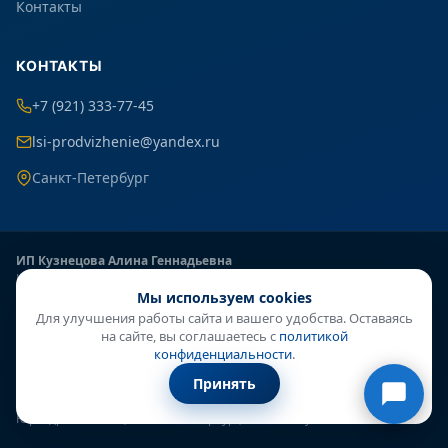
Контакты
КОНТАКТЫ
+7 (921) 333-77-45
lsi-prodvizhenie@yandex.ru
Санкт-Петербург
ИП Кузнецова Алина Геннадьевна
ИНН: 470413978904
Онлайн-консультант
Мы используем cookies
ОГРНИП: 320784700003886
● онлайн
Для улучшения работы сайта и вашего удобства. Оставаясь
Р/с: 40802810800001361750
на сайте, вы соглашаетесь с
политикой
Банк: АО «ТБанк»
конфиденциальности
.
БИК: 044525974
Принять
К/с: 30101810145250000974
Юр. адрес: 199225, г. Санкт-Петербург, наб. Миклухо-Маклая