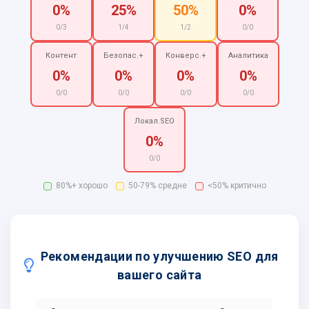
0%
25%
50%
0%
0/3
1/4
1/2
0/0
Контент
Безопас.+
Конверс.+
Аналитика
0%
0%
0%
0%
0/0
0/0
0/0
0/0
Локал.SEO
0%
0/0
80%+ хорошо
50-79% средне
<50% критично
Рекомендации по улучшению SEO для
вашего сайта