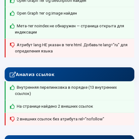
Open Graph тег og:description найден
Open Graph тег og:image найден
Мета-тег noindex не обнаружен — страница открыта для
индексации
Атрибут lang НЕ указан в теге html. Добавьте lang="ru" для
определения языка
Анализ ссылок
Внутренняя перелинковка в порядке (13 внутренних
ссылок)
На странице найдено 2 внешних ссылок
2 внешних ссылок без атрибута rel="nofollow"