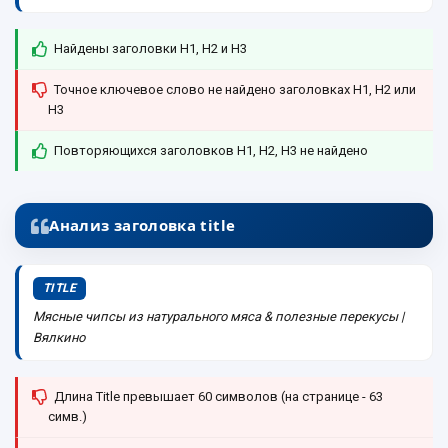
Найдены заголовки H1, H2 и H3
Точное ключевое слово не найдено заголовках H1, H2 или
H3
Повторяющихся заголовков H1, H2, H3 не найдено
Анализ заголовка title
TITLE
Мясные чипсы из натурального мяса & полезные перекусы |
Вялкино
Длина Title превышает 60 символов (на странице - 63
симв.)