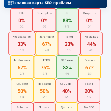
Тепловая карта SEO-проблем
Title
Description
URL
Скорость
0%
0%
83%
0%
0/2
0/2
5/6
0/1
Изображения
Заголовки
Текст
HTML код
33%
67%
20%
44%
1/3
2/3
1/5
4/9
Мобильная
HTTPS
SEO мета
Ссылки
67%
75%
83%
67%
2/3
3/4
5/6
2/3
Соцсети
Продажи
Коммерч.
E-E-A-T
50%
50%
40%
20%
2/4
5/10
2/5
1/5
Schema
Произв.
Доступн.
Тех.SEO