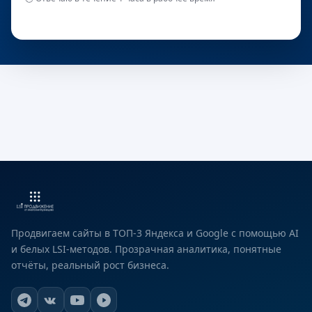
Продвигаем сайты в ТОП-3 Яндекса и Google с помощью AI
и белых LSI-методов. Прозрачная аналитика, понятные
отчёты, реальный рост бизнеса.