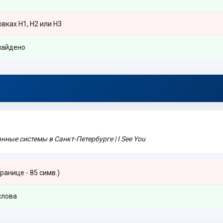
вках H1, H2 или H3
найдено
ные системы в Санкт-Петербурге | I See You
ранице - 85 симв.)
слова