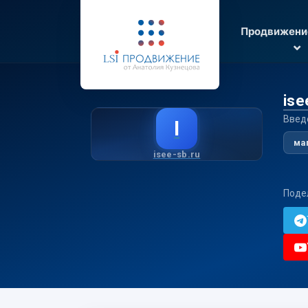
Продвижени
ise
Введ
I
ма
isee-sb.ru
Поде