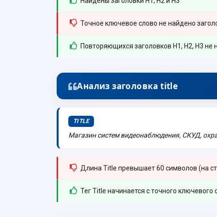
Найдены заголовки H1, H2 и H3
Точное ключевое слово не найдено заголо
Повторяющихся заголовков H1, H2, H3 не 
Анализ заголовка title
TITLE
Магазин систем видеонаблюдения, СКУД, охран
Длина Title превышает 60 символов (на ст
Тег Title начинается с точного ключевого 