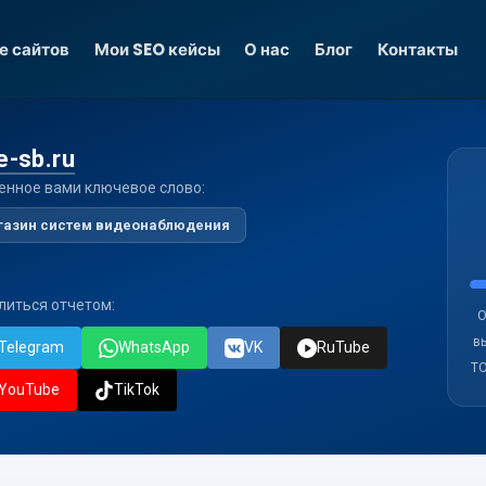
е сайтов
Мои SEO кейсы
О нас
Блог
Контакты
e-sb.ru
енное вами ключевое слово:
газин систем видеонаблюдения
литься отчетом:
О
в
Telegram
WhatsApp
VK
RuTube
ТО
YouTube
TikTok