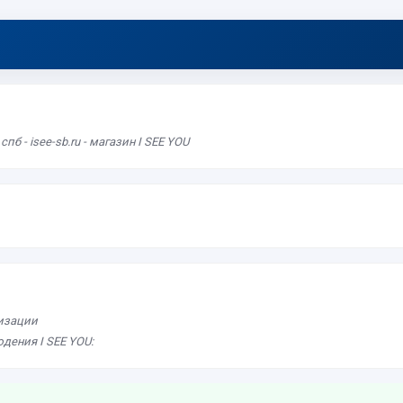
 - isee-sb.ru - магазин I SEE YOU
лизации
дения I SEE YOU: