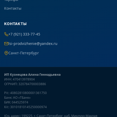
Контакты
КОНТАКТЫ
+7 (921) 333-77-45
lsi-prodvizhenie@yandex.ru
Санкт-Петербург
ИП Кузнецова Алина Геннадьевна
ИНН: 470413978904
ОГРНИП: 320784700003886
Р/с: 40802810800001361750
Банк: АО «ТБанк»
БИК: 044525974
К/с: 30101810145250000974
Юр. адрес: 199225, г. Санкт-Петербург, наб. Миклухо-Маклая