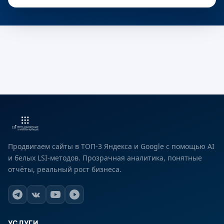
Продвигаем сайты в ТОП-3 Яндекса и Google с помощью AI
и белых LSI-методов. Прозрачная аналитика, понятные
отчёты, реальный рост бизнеса.
УСЛУГИ