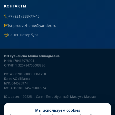
КОНТАКТЫ
+7 (921) 333-77-45
lsi-prodvizhenie@yandex.ru
Санкт-Петербург
ИП Кузнецова Алина Геннадьевна
ИНН: 470413978904
ОГРНИП: 320784700003886
Р/с: 40802810800001361750
Банк: АО «ТБанк»
БИК: 044525974
К/с: 30101810145250000974
Юр. адрес: 199225, г. Санкт-Петербург, наб. Миклухо-Маклая
Онлайн-консультант
Мы используем cookies
● онлайн
© 2026
LSI Продвижение
— SEO продвижение сайтов. Все права