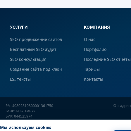
УСЛУГИ
КОМПАНИЯ
SEO продвижение сайтов
О нас
Бесплатный SEO аудит
Портфолио
SEO консультация
Последние SEO отчёты
Создание сайта под ключ
Тарифы
LSI тексты
Контакты
Р/с: 40802810800001361750
Юр. адрес:
Банк: АО «ТБанк»
БИК: 044525974
К/с: 30101810145250000974
Мы используем cookies