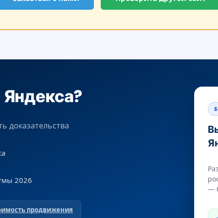
е Яндекса?
Б
сть доказательства
В
Я
са
Ра
ро
тмы 2026
— 
тоимость продвижения