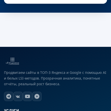
Продвигаем сайты в ТОП-3 Яндекса и Google с помощью AI
и белых LSI-методов. Прозрачная аналитика, понятные
отчёты, реальный рост бизнеса.
УСЛУГИ