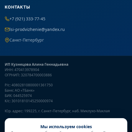
КОНТАКТЫ
+7 (921) 333-77-45
lsi-prodvizhenie@yandex.ru
Санкт-Петербург
ИП Кузнецова Алина Геннадьевна
ИНН: 470413978904
ОГРНИП: 320784700003886
Р/с: 40802810800001361750
Банк: АО «ТБанк»
БИК: 044525974
К/с: 30101810145250000974
Юр. адрес: 199225, г. Санкт-Петербург, наб. Миклухо-Маклая
Онлайн-консультант
Мы используем cookies
● онлайн
© 2026
LSI Продвижение
— SEO продвижение сайтов. Все права