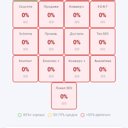
Соцсети
Продажи
Коммерч.
E-E-A-T
0%
0%
0%
0%
0/2
0/0
0/0
0/0
Schema
Произв.
Доступн.
Тех.SEO
0%
0%
0%
0%
0/0
0/0
0/0
0/0
Контент
Безопас.+
Конверс.+
Аналитика
0%
0%
0%
0%
0/0
0/0
0/0
0/0
Локал.SEO
0%
0/0
80%+ хорошо
50-79% средне
<50% критично