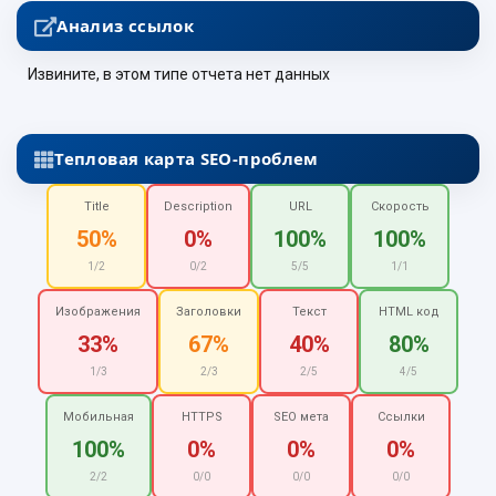
Анализ ссылок
Извините, в этом типе отчета нет данных
Тепловая карта SEO-проблем
Title
Description
URL
Скорость
50%
0%
100%
100%
1/2
0/2
5/5
1/1
Изображения
Заголовки
Текст
HTML код
33%
67%
40%
80%
1/3
2/3
2/5
4/5
Мобильная
HTTPS
SEO мета
Ссылки
100%
0%
0%
0%
2/2
0/0
0/0
0/0