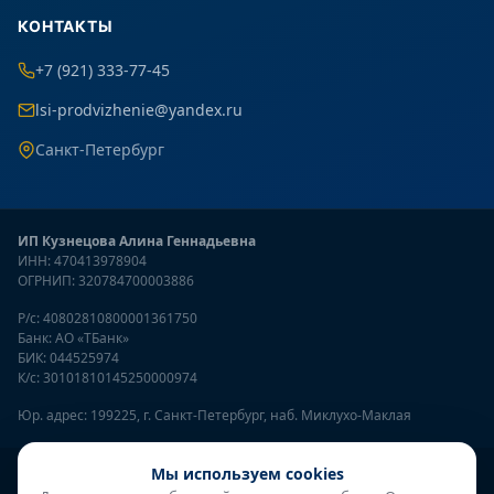
КОНТАКТЫ
+7 (921) 333-77-45
lsi-prodvizhenie@yandex.ru
Санкт-Петербург
ИП Кузнецова Алина Геннадьевна
ИНН: 470413978904
ОГРНИП: 320784700003886
Р/с: 40802810800001361750
Банк: АО «ТБанк»
БИК: 044525974
К/с: 30101810145250000974
Юр. адрес: 199225, г. Санкт-Петербург, наб. Миклухо-Маклая
Онлайн-консультант
Мы используем cookies
● онлайн
© 2026
LSI Продвижение
— SEO продвижение сайтов. Все права