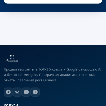
Продвигаем сайты в ТОП-3 Яндекса и Google с помощью AI
и белых LSI-методов. Прозрачная аналитика, понятные
отчёты, реальный рост бизнеса.
УСЛУГИ